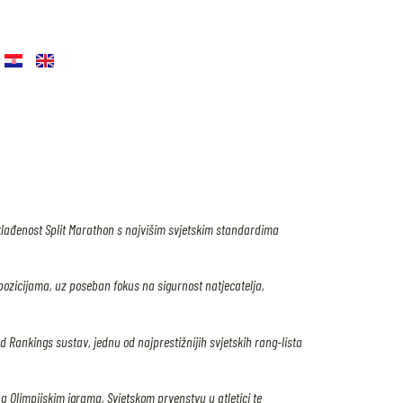
klađenost Split Marathon s najvišim svjetskim standardima
pozicijama, uz poseban fokus na sigurnost natjecatelja,
Rankings sustav, jednu od najprestižnijih svjetskih rang-lista
na Olimpijskim igrama, Svjetskom prvenstvu u atletici te